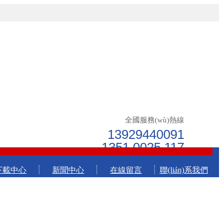
全國服務(wù)熱線
13929440091
1351 0025 117
下載中心
新聞中心
在線留言
聯(lián)系我們