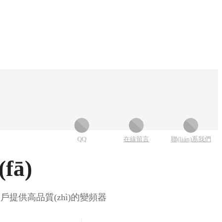
QQ
在線留言
聯(lián)系我們
ā)
廣大客戶提供高品質(zhì)的變頻器