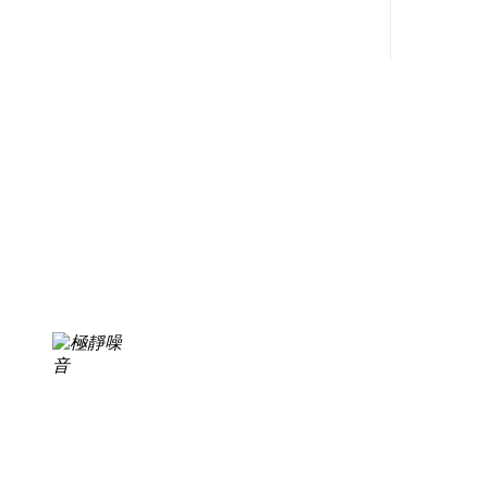
04
全普
極靜噪音