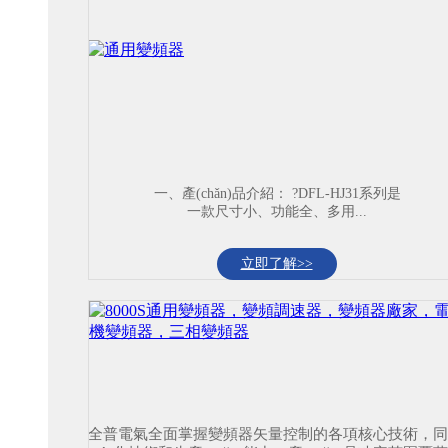
一、產(chǎn)品介紹： ?DFL-HJ31系列是
一款尺寸小、功能全、多用...
立即了解>>
全普電氣全面掌握變頻器矢量控制的各項核心技術，同時