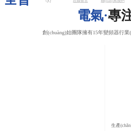
QQ
在線留言
聯(lián)系我們
電氣·
專注
創(chuàng)始團隊擁有15年變頻器行業
經(jīng)驗豐富
15年致力于工業(yè)自動化及電機
生產(ch