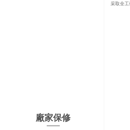
驅動控制領域產(chǎn)品的研究和開發(fā)
采取全工藝
01
02
廠家保修