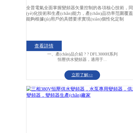
全普電氣全面掌握變頻器矢量控制的各項核心技術，同時
(yè)化技術和生產(chǎn)能力，產(chǎn)品功率范圍覆蓋
能夠根據(jù)用戶的具體要求實現(xiàn)個性化定制
查看詳情
一、產(chǎn)品介紹 ? ? DFL3000H系列
恒壓供水變頻器，適用于...
立即了解>>