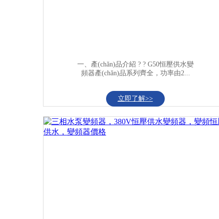
一、產(chǎn)品介紹 ? ? G50恒壓供水變
頻器產(chǎn)品系列齊全，功率由2...
立即了解>>