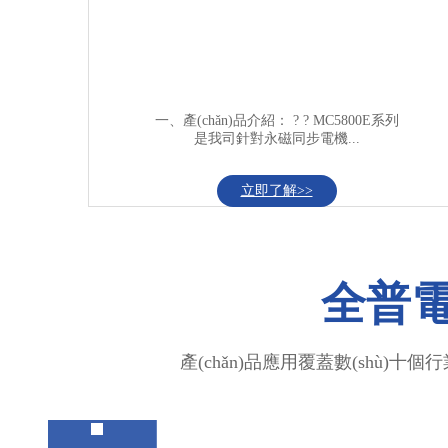
一、產(chǎn)品介紹： ? ? MC5800E系列
是我司針對永磁同步電機...
立即了解>>
全普電
產(chǎn)品應用覆蓋數(shù)十個行業(