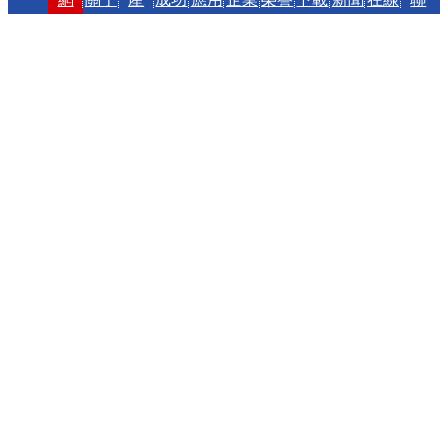
(wǎng)
全普
(chǎn)
案例
場合
(yè)
資質
中心
中心
留言
(lián)
站首
品中
形象
系我
頁
心
們