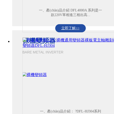
一、產(chǎn)品介紹 DFL4000A 系列是一
款220V單相進三相出高...
立即了解>>
裸機變頻器
BARE METAL INVERTER
一、產(chǎn)品介紹： ?DFL-HJ304系列