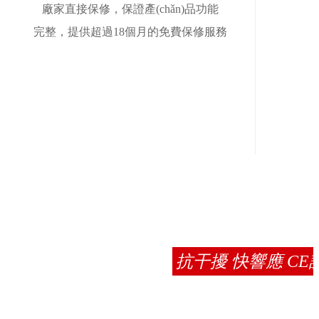
廠家直接保修，保證產(chǎn)品功能
完整，提供超過18個月的免費保修服務
04
全普變頻器
，高能效
抗干擾 快響應 CE認
品