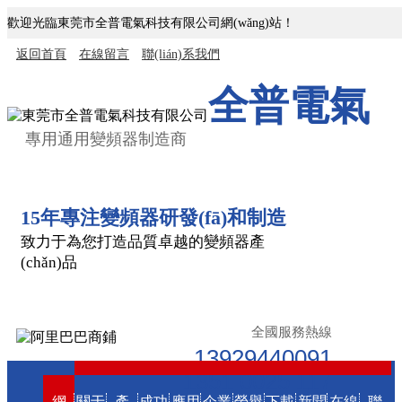
歡迎光臨東莞市全普電氣科技有限公司網(wǎng)站！
返回首頁
在線留言
聯(lián)系我們
全普電氣
專用通用變頻器制造商
15年專注變頻器研發(fā)和制造
致力于為您打造品質卓越的變頻器產
(chǎn)品
全國服務熱線
13929440091
1351 0025 117
網
關于
產
成功
應用
企業
榮譽
下載
新聞
在線
聯