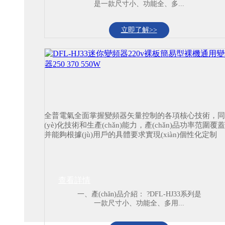
是一款尺寸小、功能全、多...
立即了解>>
全普電氣全面掌握變頻器矢量控制的各項核心技術，同時
(yè)化技術和生產(chǎn)能力，產(chǎn)品功率范圍覆
并能夠根據(jù)用戶的具體要求實現(xiàn)個性化定制
查看詳情
一、產(chǎn)品介紹： ?DFL-HJ33系列是
一款尺寸小、功能全、多用...