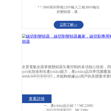
? ? 5800系列單相220V輸入三相380V輸出
的變頻器，適...
立即了解>>
全普電氣全面掌握變頻器矢量控制的各項核心技術，同時
(yè)化技術和生產(chǎn)能力，產(chǎn)品功率范圍覆蓋0
400KW，并能夠根據(jù)用戶的具體要求實現
查看詳情
一、產(chǎn)品介紹 ? ? MC2200C
/HJ32、MC3300/...